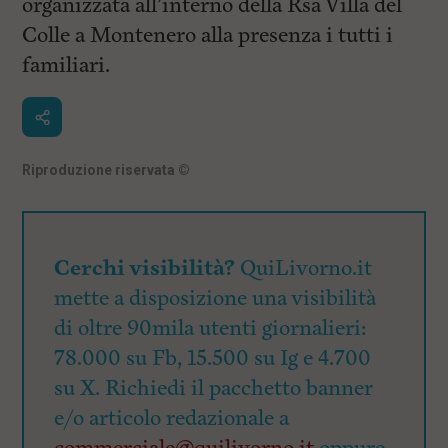
organizzata all’interno della Rsa Villa del
i
n
Colle a Montenero alla presenza i tutti i
c
i
familiari.
p
a
l
i
V
a
Riproduzione riservata
©
i
a
l
M
e
Cerchi visibilità?
QuiLivorno.it
n
ù
mette a disposizione una visibilità
P
di oltre 90mila utenti giornalieri:
r
i
78.000 su Fb, 15.500 su Ig e 4.700
n
c
su X. Richiedi il pacchetto banner
i
e/o articolo redazionale a
p
a