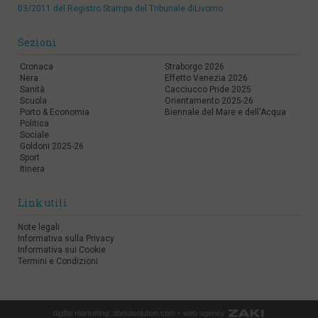
03/2011 del Registro Stampa del Tribunale diLivorno
Sezioni
Cronaca
Straborgo 2026
Nera
Effetto Venezia 2026
Sanità
Cacciucco Pride 2025
Scuola
Orientamento 2025-26
Porto & Economia
Biennale del Mare e dell'Acqua
Politica
Sociale
Goldoni 2025-26
Sport
Itinera
Link utili
Note legali
Informativa sulla Privacy
Informativa sui Cookie
Termini e Condizioni
digital marketing:
aboutsolution.com
•
web agency