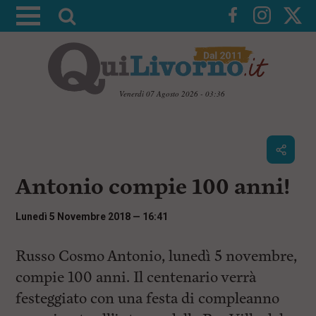
A
t
t
i
v
Venerdì 07 Agosto 2026 - 03:36
a
V
l
a
i
a
a
r
i
c
i
Antonio compie 100 anni!
o
c
n
e
t
Lunedì 5 Novembre 2018 — 16:41
e
r
n
c
Russo Cosmo Antonio, lunedì 5 novembre,
u
t
a
compie 100 anni. Il centenario verrà
i
p
festeggiato con una festa di compleanno
r