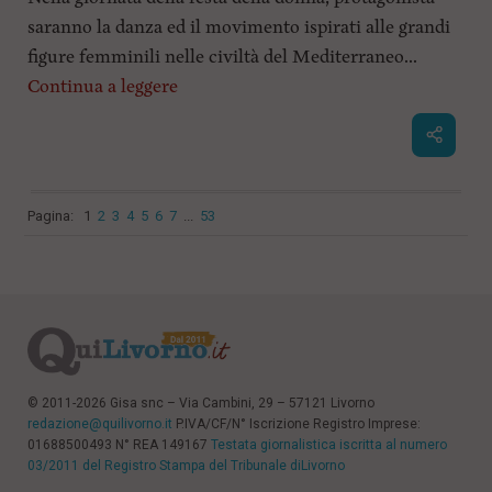
saranno la danza ed il movimento ispirati alle grandi
figure femminili nelle civiltà del Mediterraneo...
Continua a leggere
Pagina:
1
2
3
4
5
6
7
...
53
© 2011-2026 Gisa snc – Via Cambini, 29 – 57121 Livorno
redazione@quilivorno.it
P.IVA/CF/N° Iscrizione Registro Imprese:
01688500493 N° REA 149167
Testata giornalistica iscritta al numero
03/2011 del Registro Stampa del Tribunale diLivorno