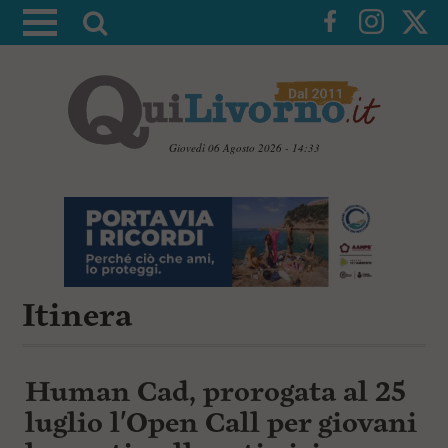
A
t
t
i
v
a
Giovedì 06 Agosto 2026 - 14:33
l
V
a
a
i
r
a
i
i
c
c
o
n
Itinera
e
t
r
e
c
n
u
a
Human Cad, prorogata al 25
t
i
luglio l'Open Call per giovani
p
r