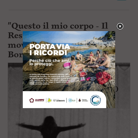
"Questo il mio corpo - Il
Respiro e la nascita del
movimento" alle scuole
Borsi