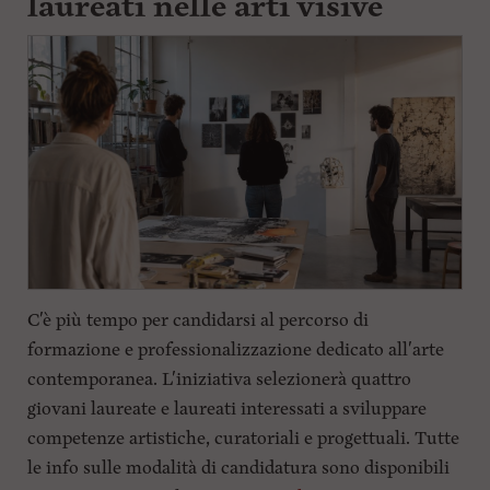
laureati nelle arti visive
i
n
c
i
p
a
l
i
V
a
i
a
l
M
e
n
C'è più tempo per candidarsi al percorso di
ù
formazione e professionalizzazione dedicato all'arte
P
r
contemporanea. L'iniziativa selezionerà quattro
i
giovani laureate e laureati interessati a sviluppare
n
c
competenze artistiche, curatoriali e progettuali. Tutte
i
le info sulle modalità di candidatura sono disponibili
p
a