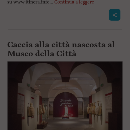
su www.itinera.info...
Continua a leggere
l
e
V
a
i
i
n
f
Caccia alla città nascosta al
o
Museo della Città
n
d
o