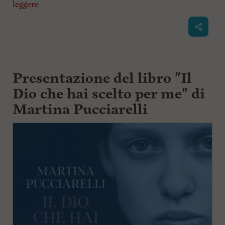
leggere
l
e
V
a
i
i
n
f
Presentazione del libro "Il
o
Dio che hai scelto per me" di
n
d
Martina Pucciarelli
o