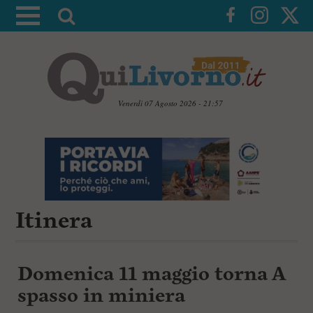
A
t
t
i
v
a
Venerdì 07 Agosto 2026 - 21:57
l
V
a
a
i
r
a
i
i
c
c
o
n
Itinera
e
t
r
e
c
n
u
a
Domenica 11 maggio torna A
t
i
spasso in miniera
p
r