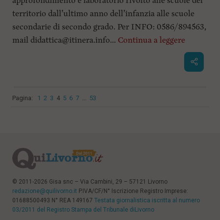
approfondimento e laboratorio rivolto alle scuole del
territorio dall’ultimo anno dell’infanzia alle scuole
secondarie di secondo grado. Per INFO: 0586/894563,
mail
didattica@itinera.info
...
Continua a leggere
Pagina:
1
2
3
4
5
6
7
...
53
© 2011-2026 Gisa snc – Via Cambini, 29 – 57121 Livorno
redazione@quilivorno.it
P.IVA/CF/N° Iscrizione Registro Imprese:
01688500493 N° REA 149167
Testata giornalistica iscritta al numero
03/2011 del Registro Stampa del Tribunale diLivorno