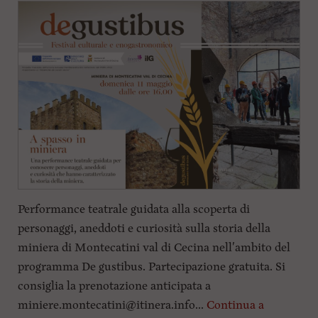
i
n
c
i
p
a
l
i
V
a
i
a
l
M
e
n
Performance teatrale guidata alla scoperta di
ù
personaggi, aneddoti e curiosità sulla storia della
P
r
miniera di Montecatini val di Cecina nell'ambito del
i
programma De gustibus. Partecipazione gratuita. Si
n
c
consiglia la prenotazione anticipata a
i
miniere.montecatini@itinera.info
...
Continua a
p
a