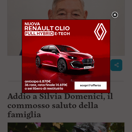
Addio a Silvia Domenici, il
commosso saluto della
famiglia