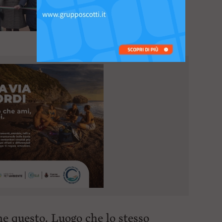
compleanno di Pietro
Mascagni un luogo
me questo. Luogo che lo stesso