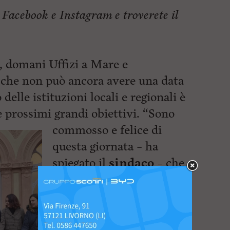
 Facebook e Instagram e troverete il
a, domani Uffizi a Mare e
 che non può ancora avere una data
delle istituzioni locali e regionali è
e
prossimi grandi obiettivi. “Sono
commosso e felice di
questa giornata – ha
spiegato il
sindaco
– che
ci ha portato, dopo
aver
avuto il presidente
Mattarella a Livorno, ad
inaugurare nel giorno del