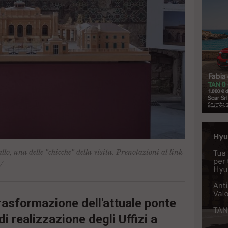
llo, una delle "chicche" della visita. Prenotazioni al link
/
trasformazione dell'attuale ponte
di realizzazione degli Uffizi a