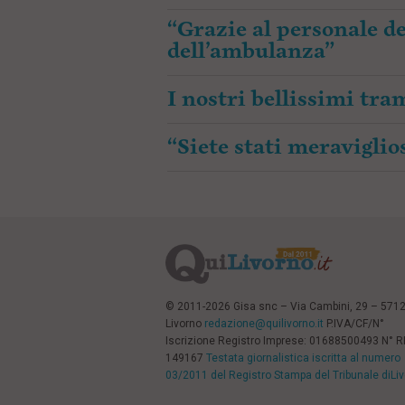
“Grazie al personale de
dell’ambulanza”
I nostri bellissimi tr
“Siete stati meraviglios
© 2011-2026 Gisa snc – Via Cambini, 29 – 571
Livorno
redazione@quilivorno.it
P.IVA/CF/N°
Iscrizione Registro Imprese: 01688500493 N° 
149167
Testata giornalistica iscritta al numero
03/2011 del Registro Stampa del Tribunale diLi