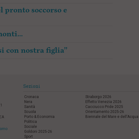
l pronto soccorso e
amonti…
i con nostra figlia”
Sezioni
Cronaca
Straborgo 2026
Nera
Effetto Venezia 2026
21
Sanità
Cacciucco Pride 2025
Scuola
Orientamento 2025-26
Porto & Economia
Biennale del Mare e dell'Acqua
REA
Politica
Sociale
vorno
Goldoni 2025-26
Sport