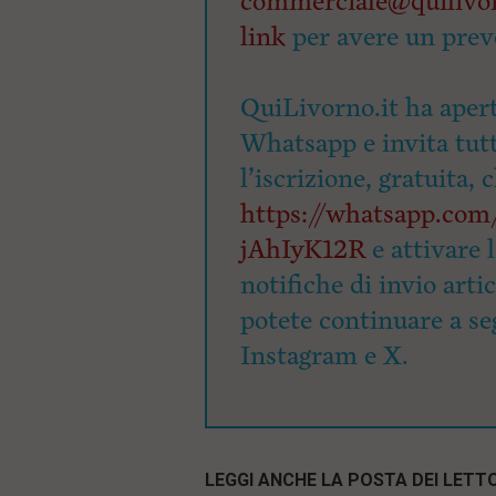
commerciale@quilivor
link
per avere un prev
QuiLivorno.it ha apert
Whatsapp e invita tutti
l’iscrizione, gratuita, 
https://whatsapp.c
jAhIyK12R
e attivare 
notifiche di invio arti
potete continuare a seg
Instagram e X.
LEGGI ANCHE LA POSTA DEI LETTO