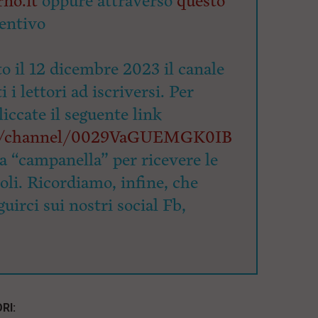
no.it
oppure attraverso
questo
entivo
o il 12 dicembre 2023 il canale
 i lettori ad iscriversi. Per
cliccate il seguente link
om/channel/0029VaGUEMGK0IB
la “campanella” per ricevere le
coli. Ricordiamo, infine, che
uirci sui nostri social Fb,
RI: