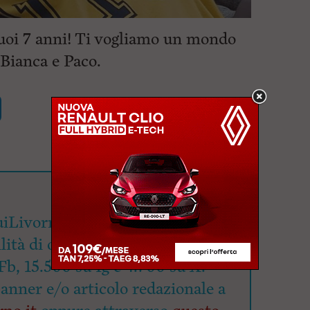
tuoi 7 anni! Ti vogliamo un mondo
Bianca e Paco.
iLivorno.it mette a
lità di oltre 90mila utenti
Fb, 15.500 su Ig e 4.700 su X.
banner e/o articolo redazionale a