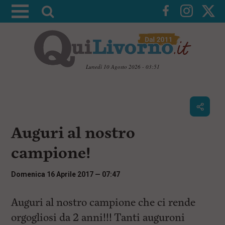
A
t
t
i
v
Lunedì 10 Agosto 2026 - 03:51
a
V
l
a
i
a
a
r
i
c
i
Auguri al nostro
o
c
n
campione!
e
t
e
r
n
Domenica 16 Aprile 2017 — 07:47
c
u
t
a
i
Auguri al nostro campione che ci rende
p
orgogliosi da 2 anni!!! Tanti auguroni
r