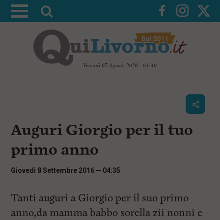
A
t
t
i
v
Venerdì 07 Agosto 2026 - 03:40
a
V
l
a
i
a
a
r
i
c
i
Auguri Giorgio per il tuo
o
c
n
primo anno
e
t
e
r
n
Giovedì 8 Settembre 2016 — 04:35
c
u
t
a
i
Tanti auguri a Giorgio per il suo primo
p
anno,da mamma babbo sorella zii nonni e
r