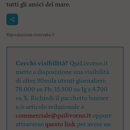
i
tutti gli amici del mare.
n
c
i
p
a
l
Riproduzione riservata
©
i
V
a
i
a
Cerchi visibilità?
QuiLivorno.it
l
M
mette a disposizione una visibilità
e
n
di oltre 90mila utenti giornalieri:
ù
78.000 su Fb, 15.500 su Ig e 4.700
P
r
su X. Richiedi il pacchetto banner
i
n
e/o articolo redazionale a
c
commerciale@quilivorno.it
oppure
i
p
attraverso
questo link
per avere un
a