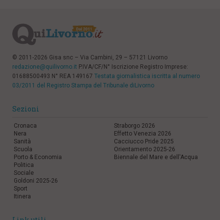
© 2011-2026 Gisa snc – Via Cambini, 29 – 57121 Livorno
redazione@quilivorno.it
P.IVA/CF/N° Iscrizione Registro Imprese:
01688500493 N° REA 149167
Testata giornalistica iscritta al numero
03/2011 del Registro Stampa del Tribunale diLivorno
Sezioni
Cronaca
Straborgo 2026
Nera
Effetto Venezia 2026
Sanità
Cacciucco Pride 2025
Scuola
Orientamento 2025-26
Porto & Economia
Biennale del Mare e dell'Acqua
Politica
Sociale
Goldoni 2025-26
Sport
Itinera
Link utili