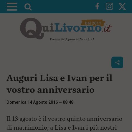
A
t
t
i
v
Venerdì 07 Agosto 2026 - 22:53
a
V
l
a
i
a
a
r
i
c
i
Auguri Lisa e Ivan per il
o
c
n
vostro anniversario
e
t
e
r
n
Domenica 14 Agosto 2016 — 08:48
c
u
t
a
i
Il 13 agosto è il vostro quinto anniversario
p
di matrimonio, a Lisa e Ivan i più nostri
r