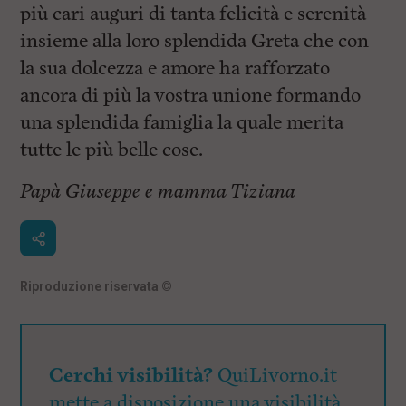
i
più cari auguri di tanta felicità e serenità
n
c
insieme alla loro splendida Greta che con
i
la sua dolcezza e amore ha rafforzato
p
a
ancora di più la vostra unione formando
l
i
una splendida famiglia la quale merita
V
tutte le più belle cose.
a
i
a
Papà Giuseppe e mamma Tiziana
l
M
e
n
ù
P
Riproduzione riservata
©
r
i
n
c
i
Cerchi visibilità?
QuiLivorno.it
p
a
mette a disposizione una visibilità