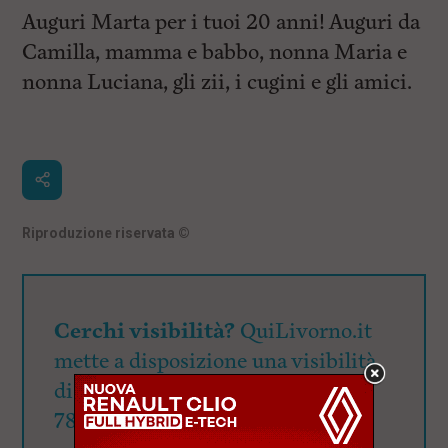
l
Auguri Marta per i tuoi 20 anni! Auguri da
e
V
Camilla, mamma e babbo, nonna Maria e
a
i
nonna Luciana, gli zii, i cugini e gli amici.
i
n
f
o
n
d
o
Riproduzione riservata
©
Cerchi visibilità?
QuiLivorno.it
mette a disposizione una visibilità
di oltre 90mila utenti giornalieri:
78.000 su Fb, 15.500 su Ig e 4.700