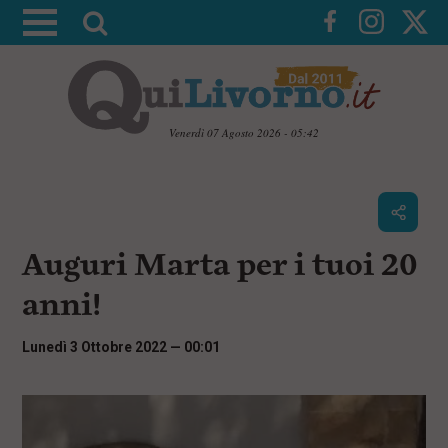
A
t
t
i
v
Venerdì 07 Agosto 2026 - 05:42
a
V
l
a
i
a
a
r
i
c
i
Auguri Marta per i tuoi 20
o
c
n
anni!
e
t
e
r
n
Lunedì 3 Ottobre 2022 — 00:01
c
u
t
a
i
p
r