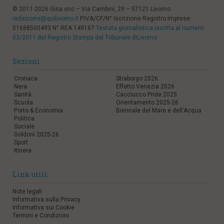
© 2011-2026 Gisa snc – Via Cambini, 29 – 57121 Livorno
redazione@quilivorno.it
P.IVA/CF/N° Iscrizione Registro Imprese:
01688500493 N° REA 149167
Testata giornalistica iscritta al numero
03/2011 del Registro Stampa del Tribunale diLivorno
Sezioni
Cronaca
Straborgo 2026
Nera
Effetto Venezia 2026
Sanità
Cacciucco Pride 2025
Scuola
Orientamento 2025-26
Porto & Economia
Biennale del Mare e dell'Acqua
Politica
Sociale
Goldoni 2025-26
Sport
Itinera
Link utili
Note legali
Informativa sulla Privacy
Informativa sui Cookie
Termini e Condizioni