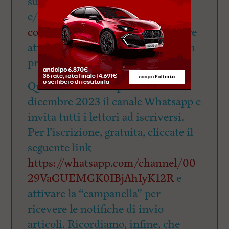
su X. Richiedi il pacchetto banner
e/o articolo redazionale a
commerciale@quilivorno.it
oppure
attraverso
questo link
per avere un
preventivo
QuiLivorno.it ha aperto il 12
dicembre 2023 il canale Whatsapp e
invita tutti i lettori ad iscriversi.
Per l’iscrizione, gratuita, cliccate il
seguente link
https://whatsapp.com/channel/00
29VaGUEMGK0IBjAhIyK12R
e
attivare la “campanella” per
ricevere le notifiche di invio
articoli. Ricordiamo, infine, che