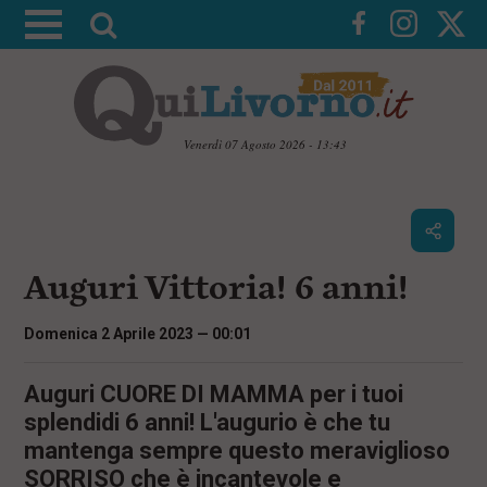
A
t
t
i
v
Venerdì 07 Agosto 2026 - 13:43
a
V
l
a
i
a
a
r
i
c
i
Auguri Vittoria! 6 anni!
o
c
n
e
t
Domenica 2 Aprile 2023 — 00:01
e
r
n
c
Auguri CUORE DI MAMMA per i tuoi
u
t
a
splendidi 6 anni! L'augurio è che tu
i
mantenga sempre questo meraviglioso
p
r
SORRISO che è incantevole e