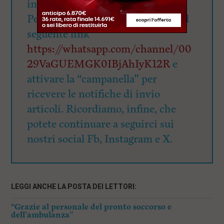
invita tutti i lettori ad iscriversi.
Per l’iscrizione, gratuita, cliccate il
seguente link
https://whatsapp.com/channel/00
29VaGUEMGK0IBjAhIyK12R
e
attivare la “campanella” per
ricevere le notifiche di invio
articoli. Ricordiamo, infine, che
potete continuare a seguirci sui
nostri social Fb, Instagram e X.
LEGGI ANCHE LA POSTA DEI LETTORI:
“Grazie al personale del pronto soccorso e
dell’ambulanza”