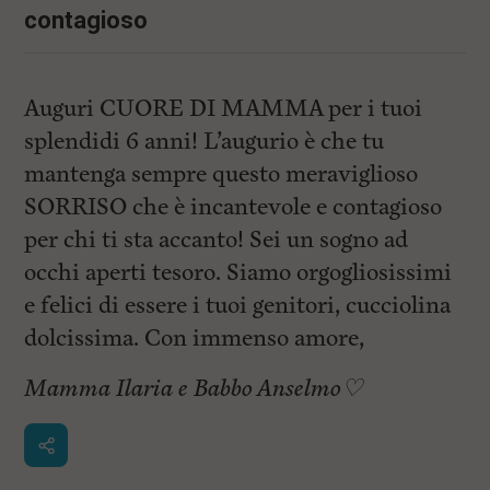
i
contagioso
n
c
i
p
a
Auguri CUORE DI MAMMA per i tuoi
l
splendidi 6 anni! L’augurio è che tu
i
V
mantenga sempre questo meraviglioso
a
i
SORRISO che è incantevole e contagioso
a
per chi ti sta accanto! Sei un sogno ad
l
M
occhi aperti tesoro. Siamo orgogliosissimi
e
n
e felici di essere i tuoi genitori, cucciolina
ù
dolcissima. Con immenso amore,
P
r
i
Mamma Ilaria e Babbo Anselmo♡
n
c
i
p
a