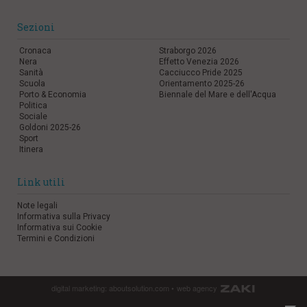
Sezioni
Cronaca
Straborgo 2026
Nera
Effetto Venezia 2026
Sanità
Cacciucco Pride 2025
Scuola
Orientamento 2025-26
Porto & Economia
Biennale del Mare e dell'Acqua
Politica
Sociale
Goldoni 2025-26
Sport
Itinera
Link utili
Note legali
Informativa sulla Privacy
Informativa sui Cookie
Termini e Condizioni
digital marketing:
aboutsolution.com
•
web agency