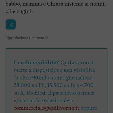
i
babbo, mamma e Chiara insieme ai nonni,
n
c
zii e cugini.
i
p
a
l
i
V
Riproduzione riservata
©
a
i
a
l
M
Cerchi visibilità?
QuiLivorno.it
e
n
mette a disposizione una visibilità
ù
di oltre 90mila utenti giornalieri:
P
r
78.000 su Fb, 15.500 su Ig e 4.700
i
n
su X. Richiedi il pacchetto banner
c
e/o articolo redazionale a
i
p
commerciale@quilivorno.it
oppure
a