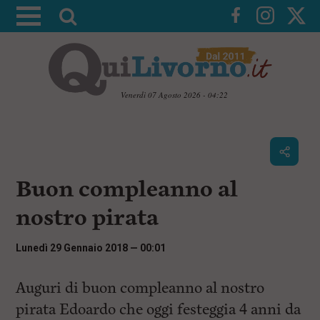
A
t
t
i
v
Venerdì 07 Agosto 2026 - 04:22
a
V
l
a
i
a
a
r
i
c
i
Buon compleanno al
o
c
n
nostro pirata
e
t
e
r
n
Lunedì 29 Gennaio 2018 — 00:01
c
u
t
a
i
Auguri di buon compleanno al nostro
p
pirata Edoardo che oggi festeggia 4 anni da
r