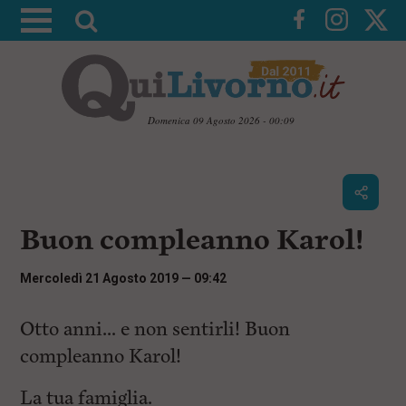
A
t
t
i
v
Domenica 09 Agosto 2026 - 00:09
a
V
l
a
i
a
a
r
i
c
i
Buon compleanno Karol!
o
c
n
e
t
Mercoledì 21 Agosto 2019 — 09:42
e
r
n
c
Otto anni… e non sentirli! Buon
u
t
a
compleanno Karol!
i
p
r
La tua famiglia.