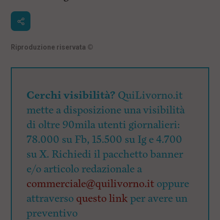
i
n
c
i
p
a
Riproduzione riservata
©
l
i
V
a
i
Cerchi visibilità?
QuiLivorno.it
a
l
mette a disposizione una visibilità
M
di oltre 90mila utenti giornalieri:
e
n
78.000 su Fb, 15.500 su Ig e 4.700
ù
P
su X. Richiedi il pacchetto banner
r
e/o articolo redazionale a
i
n
commerciale@quilivorno.it
oppure
c
i
attraverso
questo link
per avere un
p
preventivo
a