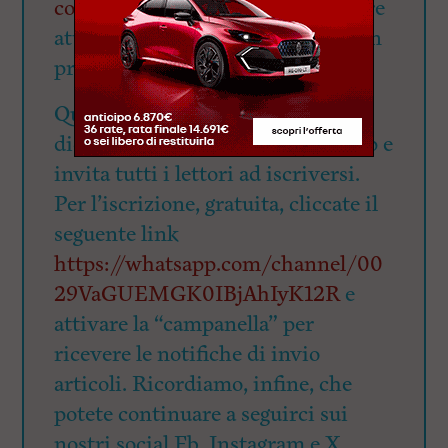
commerciale@quilivorno.it
oppure
attraverso
questo link
per avere un
preventivo
QuiLivorno.it ha aperto il 12
dicembre 2023 il canale Whatsapp e
invita tutti i lettori ad iscriversi.
Per l’iscrizione, gratuita, cliccate il
seguente link
https://whatsapp.com/channel/00
29VaGUEMGK0IBjAhIyK12R
e
attivare la “campanella” per
ricevere le notifiche di invio
articoli. Ricordiamo, infine, che
potete continuare a seguirci sui
nostri social Fb, Instagram e X.