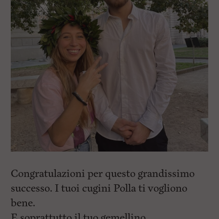
i
n
c
i
p
a
l
i
V
a
i
a
l
M
e
n
ù
P
r
i
Congratulazioni per questo grandissimo
n
c
successo. I tuoi cugini Polla ti vogliono
i
bene.
p
a
E soprattutto il tuo gemellino.