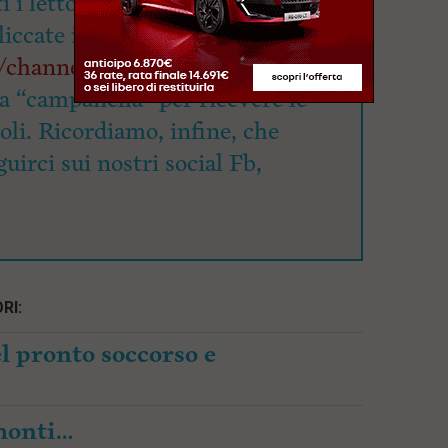
 i lettori ad iscriversi. Per
cliccate il seguente link
om/channel/0029VaGUEMGK0IB
la “campanella” per ricevere le
coli. Ricordiamo, infine, che
uirci sui nostri social Fb,
RI:
l pronto soccorso e
amonti…