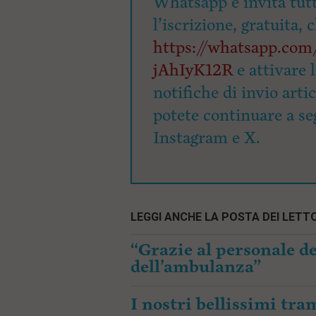
Whatsapp e invita tutti
i
l’iscrizione, gratuita, 
p
a
https://whatsapp.c
l
e
jAhIyK12R
e attivare 
V
a
notifiche di invio arti
i
potete continuare a seg
i
n
Instagram e X.
f
o
n
d
o
LEGGI ANCHE LA POSTA DEI LETTO
“Grazie al personale de
dell’ambulanza”
I nostri bellissimi tr