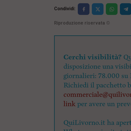
p
i
a
Condividi:
p
l
r
e
i
Riproduzione riservata
©
:
n
c
i
p
a
l
Cerchi visibilità?
Qu
i
V
disposizione una visibi
a
i
giornalieri: 78.000 su 
a
l
Richiedi il pacchetto 
M
commerciale@quilivor
e
n
link
per avere un prev
ù
P
r
i
QuiLivorno.it ha apert
n
c