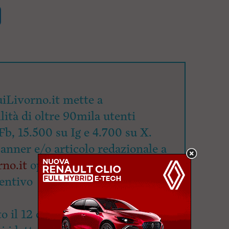
iLivorno.it mette a
lità di oltre 90mila utenti
Fb, 15.500 su Ig e 4.700 su X.
banner e/o articolo redazionale a
no.it
oppure attraverso
questo
entivo
o il 12 dicembre 2023 il canale