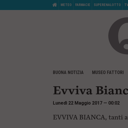
M
HOME
METEO
FARMACIE
SUPERENALOTTO
T
e
n
ù
d
i
s
e
r
v
i
z
i
V
M
o
a
BUONA NOTIZIA
MUSEO FATTORI
e
:
i
n
a
ù
i
Evviva Bianc
d
c
i
o
p
n
Lunedì 22 Maggio 2017 — 00:02
r
t
i
e
n
EVVIVA BIANCA, tanti aug
n
c
u
i
t