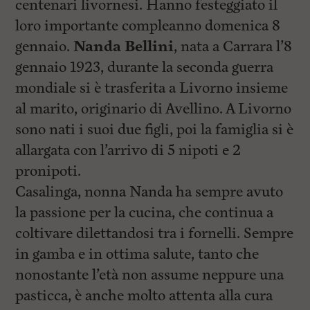
centenari livornesi. Hanno festeggiato il
l
e
loro importante compleanno domenica 8
V
a
gennaio.
Nanda Bellini
, nata a Carrara l’8
i
gennaio 1923, durante la seconda guerra
i
n
mondiale si è trasferita a Livorno insieme
f
o
al marito, originario di Avellino. A Livorno
n
sono nati i suoi due figli, poi la famiglia si è
d
o
allargata con l’arrivo di 5 nipoti e 2
pronipoti.
Casalinga, nonna Nanda ha sempre avuto
la passione per la cucina, che continua a
coltivare dilettandosi tra i fornelli. Sempre
in gamba e in ottima salute, tanto che
nonostante l’età non assume neppure una
pasticca, è anche molto attenta alla cura