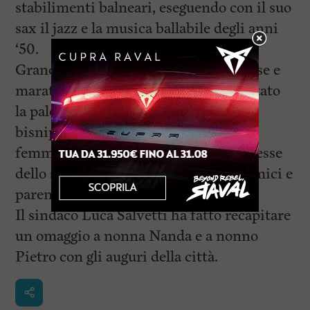
stabilimenti balneari, eseguendo con il suo
sax il jazz e la musica ballabile degli anni
‘50.
Grande sportivo, ha partecipato a corse e
maratone e fino a 96 anni ha frequentato
la palestra della figlia. Anche i suoi 4
bisnipoti (due maschi gemelli e due
femmine gemelle) sono giovani promesse
dello sport. Insieme a loro, e a tanti amici e
parenti, ha spento le cento candeline.
Il sindaco Luca Salvetti ha fatto recapitare
un omaggio a nonna Nanda e a nonno
Pietro con gli auguri della città.