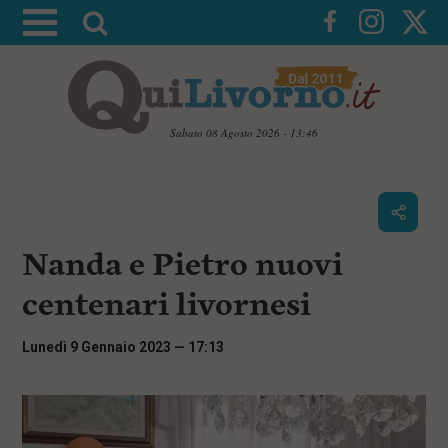
A
t
t
i
v
Sabato 08 Agosto 2026 - 13:46
a
V
l
a
i
a
a
r
i
c
i
Nanda e Pietro nuovi
o
c
n
centenari livornesi
e
t
e
r
n
Lunedì 9 Gennaio 2023 — 17:13
c
u
t
a
i
p
r