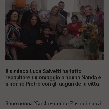
i
n
c
i
p
a
l
i
V
a
i
a
l
M
e
n
Il sindaco Luca Salvetti ha fatto
ù
P
recapitare un omaggio a nonna Nanda e
r
a nonno Pietro con gli auguri della città
i
n
c
i
p
Sono nonna Nanda e nonno Pietro i nuovi
a