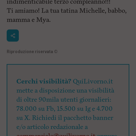
indimenticabile terzo compleanno!!!
i
n
Ti amiamo! La tua tatina Michelle, babbo,
c
i
mamma e Mya.
p
a
l
i
V
a
Riproduzione riservata
©
i
a
l
M
e
Cerchi visibilità?
QuiLivorno.it
n
ù
mette a disposizione una visibilità
P
di oltre 90mila utenti giornalieri:
r
i
78.000 su Fb, 15.500 su Ig e 4.700
n
c
su X. Richiedi il pacchetto banner
i
e/o articolo redazionale a
p
a