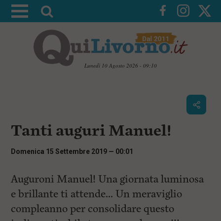
A
t
t
i
v
Lunedì 10 Agosto 2026 - 09:10
a
V
l
a
i
a
a
r
i
c
i
Tanti auguri Manuel!
o
c
n
e
t
Domenica 15 Settembre 2019 — 00:01
e
r
n
c
Auguroni Manuel! Una giornata luminosa
u
t
a
e brillante ti attende… Un meraviglio
i
p
compleanno per consolidare questo
r