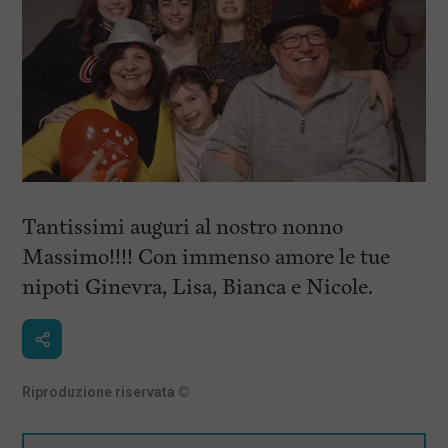
i
n
c
i
p
a
l
i
V
a
i
a
l
Tantissimi auguri al nostro nonno
M
Massimo!!!! Con immenso amore le tue
e
n
nipoti Ginevra, Lisa, Bianca e Nicole.
ù
P
r
i
n
c
Riproduzione riservata
©
i
p
a