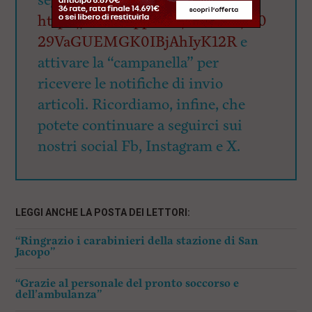
seguente link
https://whatsapp.com/channel/00
29VaGUEMGK0IBjAhIyK12R
e
attivare la “campanella” per
ricevere le notifiche di invio
articoli. Ricordiamo, infine, che
potete continuare a seguirci sui
nostri social Fb, Instagram e X.
LEGGI ANCHE LA POSTA DEI LETTORI:
“Ringrazio i carabinieri della stazione di San
Jacopo”
“Grazie al personale del pronto soccorso e
dell’ambulanza”