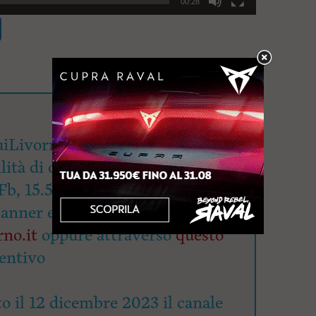
00:28
iLivorno.it mette a
lità di oltre 90mila utenti
Fb, 15.500 su Ig e 4.700 su X.
banner e/o articolo redazionale a
no.it
oppure attraverso
questo
entivo
o il 12 dicembre 2023 il canale