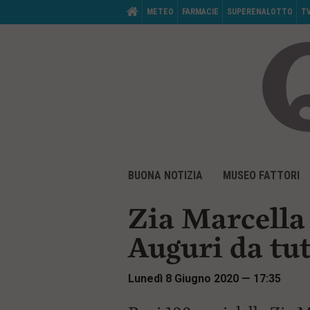
M
HOME
METEO
FARMACIE
SUPERENALOTTO
T
e
n
ù
d
i
s
e
r
v
i
z
i
V
M
o
a
BUONA NOTIZIA
MUSEO FATTORI
e
:
i
n
a
ù
i
Zia Marcella
d
c
i
o
Auguri da tut
p
n
r
t
i
e
Lunedì 8 Giugno 2020 — 17:35
n
n
c
u
i
t