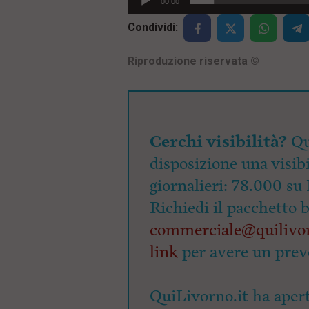
00:00
i
p
Condividi:
a
l
e
Riproduzione riservata
©
V
a
i
i
n
f
Cerchi visibilità?
Qu
o
n
disposizione una visibi
d
giornalieri: 78.000 su 
o
Richiedi il pacchetto 
commerciale@quilivor
link
per avere un prev
QuiLivorno.it ha apert