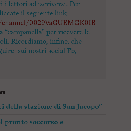
 i lettori ad iscriversi. Per
cliccate il seguente link
om/channel/0029VaGUEMGK0IB
la “campanella” per ricevere le
coli. Ricordiamo, infine, che
uirci sui nostri social Fb,
RI:
i della stazione di San Jacopo”
l pronto soccorso e