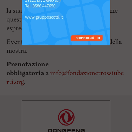
la sua tecnica sia per comprendere come
questa sia piegata a precise esigenze
espressive.
Evento gratuito con biglietto ridotto della
mostra.
Prenotazione
obbligatoria
a
info@fondazionetrossiube
rti.org
.