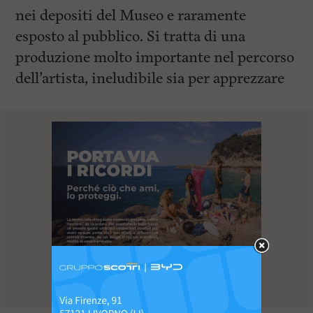
nei depositi del Museo e raramente
esposto al pubblico. Si tratta di una
produzione molto importante nel percorso
dell’artista, ineludibile sia per apprezzare