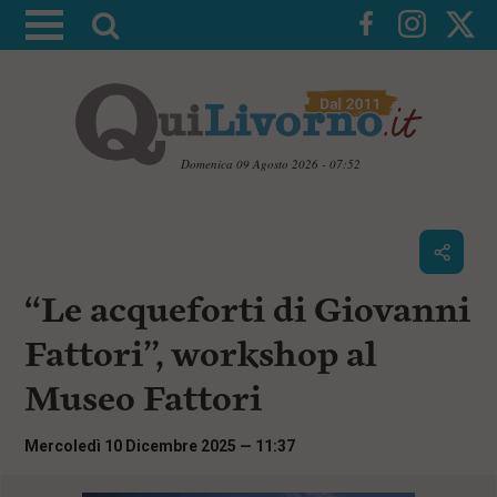
A
t
t
i
v
a
Domenica 09 Agosto 2026 - 07:52
l
V
a
a
i
r
a
i
i
c
“Le acqueforti di Giovanni
c
o
n
e
Fattori”, workshop al
t
r
e
Museo Fattori
c
n
u
a
t
Mercoledì 10 Dicembre 2025 — 11:37
i
p
r