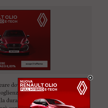
neare dove sarà impegnato in
ccoglienza in affiancamento al
lla durata iniziale di quattro mesi