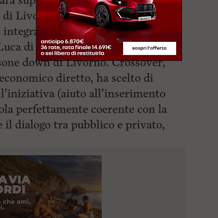
arà supervisionato dalla dott.ssa
 di Livorno in collaborazione con i
o integrazione a lavoro) Silvia
Luca di Rocca dell’AIPD
rsone down di Livorno. Crossover,
economico diretto, ha scelto di
’iniziativa (aiuto all’inserimento
dola perfettamente coerente con la
e il
dialogo tra pubblico e privato,