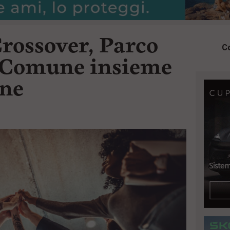
Crossover, Parco
Co
e Comune insieme
one