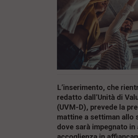
ù
P
r
i
n
c
i
p
a
l
e
V
a
i
i
n
L’inserimento, che rient
f
o
redatto dall’Unità di Va
n
(UVM-D), prevede la pre
d
o
mattine a settiman allo 
dove sarà impegnato in a
accoglienza in affianca