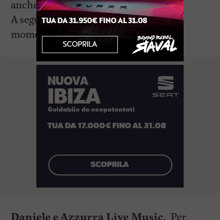
anche noi essere tutti per uno”.
A seguire ci sarà spazio anche per un
momento di
festa con il karaoke di
Daniele e Azzurra Live Music
. Per