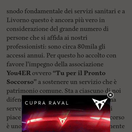
snodo fondamentale dei servizi sanitari e a
Livorno questo è ancora più vero in
considerazione del grande numero di
persone che si affida ai nostri
professionisti: sono circa 80mila gli
accessi annui. Per questo ho accolto con
favore l’impegno della associazione
You4ER
ovvero
“Tu per il Pronto
Soccorso”
a sostenere un servizio che è
patrimonio comune. Sta a ciascuno di noi
difenderlo e farlo lavorare al meglio, ma
serve l’impegno di tutti. Per questo mi
piace sempre dire che se il pronto soccorso
è uno per tutti, dobbiamo necessariamente