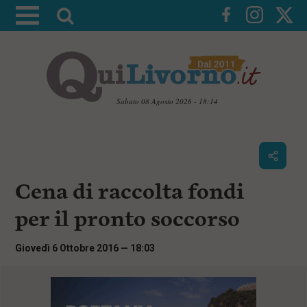
A
t
t
i
v
a
Sabato 08 Agosto 2026 - 18:14
l
V
a
a
i
r
a
i
i
c
Cena di raccolta fondi
c
o
n
e
per il pronto soccorso
t
r
e
c
n
Giovedì 6 Ottobre 2016 — 18:03
u
a
t
i
p
r