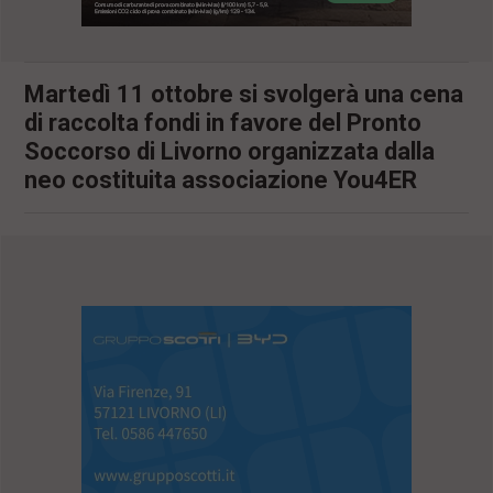
l
e
V
a
Martedì 11 ottobre si svolgerà una cena
i
di raccolta fondi in favore del Pronto
i
n
Soccorso di Livorno organizzata dalla
f
neo costituita associazione You4ER
o
n
d
o