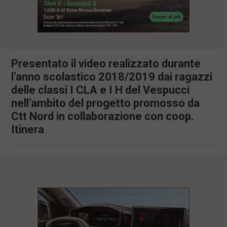
l
e
V
a
i
i
Presentato il video realizzato durante
n
f
l’anno scolastico 2018/2019 dai ragazzi
o
delle classi I CLA e I H del Vespucci
n
d
nell’ambito del progetto promosso da
o
Ctt Nord in collaborazione con coop.
Itinera