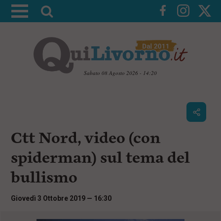
A
t
t
i
v
a
Sabato 08 Agosto 2026 - 14:20
l
V
a
a
i
r
a
i
i
c
Ctt Nord, video (con
c
o
n
e
spiderman) sul tema del
t
r
e
bullismo
c
n
u
a
t
Giovedì 3 Ottobre 2019 — 16:30
i
p
r