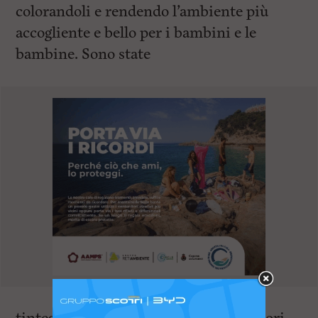
colorandoli e rendendo l’ambiente più
accogliente e bello per i bambini e le
bambine. Sono state