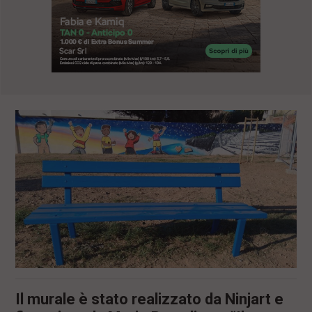
l
e
V
a
i
i
n
f
o
n
d
o
Il murale è stato realizzato da Ninjart e