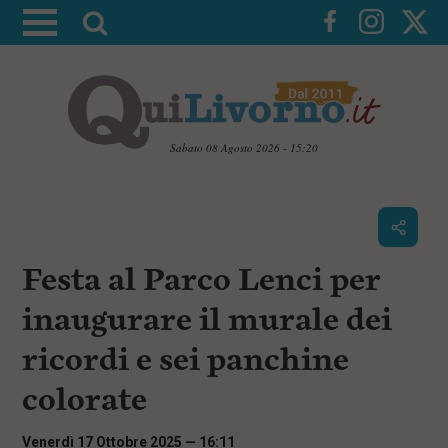
A
t
t
i
v
a
Sabato 08 Agosto 2026 - 15:20
l
V
a
a
i
r
a
i
i
c
Festa al Parco Lenci per
c
o
n
e
inaugurare il murale dei
t
r
e
ricordi e sei panchine
c
n
u
a
colorate
t
i
p
Venerdì 17 Ottobre 2025 — 16:11
r