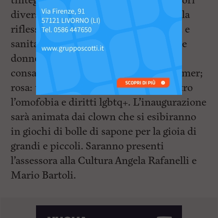
tinteggiate anche le panchine, con colori
diversi per sensibilizzare e invitare alla
riflessione su temi importanti, sociali e
sanitari. Rossa: contro la violenza sulle
donne; gialla: contro il bullismo; blu:
consapevolezza autismo; viola: Alzheimer;
rosa: tumore al seno; arcobaleno: contro
l’omofobia e diritti lgbtq+. L’inaugurazione
sarà animata dai clown che si esibiranno
in giochi di bolle di sapone per la gioia di
grandi e piccoli. Saranno presenti
l’assessora alla Cultura Angela Rafanelli e
Mario Bartoli.