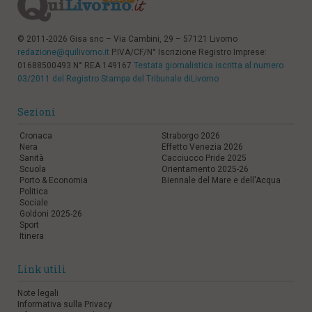
© 2011-2026 Gisa snc – Via Cambini, 29 – 57121 Livorno
redazione@quilivorno.it
P.IVA/CF/N° Iscrizione Registro Imprese:
01688500493 N° REA 149167
Testata giornalistica iscritta al numero
03/2011 del Registro Stampa del Tribunale diLivorno
Sezioni
Cronaca
Straborgo 2026
Nera
Effetto Venezia 2026
Sanità
Cacciucco Pride 2025
Scuola
Orientamento 2025-26
Porto & Economia
Biennale del Mare e dell'Acqua
Politica
Sociale
Goldoni 2025-26
Sport
Itinera
Link utili
Note legali
Informativa sulla Privacy