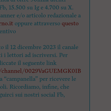
Fb, 15.500 su Ig e 4.700 su X.
banner e/o articolo redazionale a
no.it
oppure attraverso
questo
entivo
o il 12 dicembre 2023 il canale
 i lettori ad iscriversi. Per
cliccate il seguente link
om/channel/0029VaGUEMGK0IB
la “campanella” per ricevere le
coli. Ricordiamo, infine, che
uirci sui nostri social Fb,