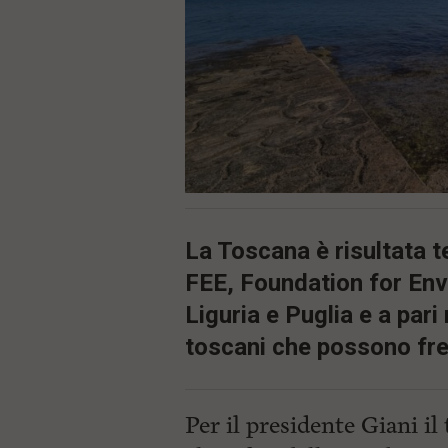
ù
P
r
i
n
c
i
p
a
l
e
V
a
i
La Toscana è risultata te
i
n
FEE, Foundation for En
f
o
Liguria e Puglia e a par
n
toscani che possono fre
d
o
Per il presidente Giani il