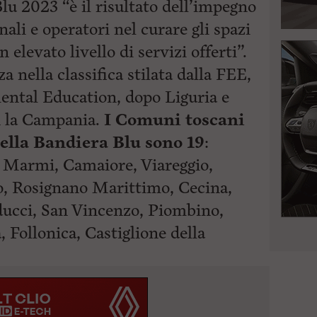
Blu 2023 “è il risultato dell’impegno
li e operatori nel curare gli spazi
n elevato livello di servizi offerti”.
a nella classifica stilata dalla FEE,
ntal Education, dopo Liguria e
n la Campania.
I Comuni toscani
della Bandiera Blu sono 19
:
i Marmi, Camaiore, Viareggio,
no, Rosignano Marittimo, Cecina,
ucci, San Vincenzo, Piombino,
, Follonica,
Castiglione della