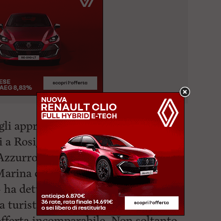
li approdi turistici: Porto di Pisa,
i a Rosignano Marittimo, Porto di
zzurro, Marina di Punta Ala,
arina di Cala Galera Monte
 ha detto ancora Giani – è una
a turisti provenienti da ogni angolo
fferta incomparabile. Non soltanto