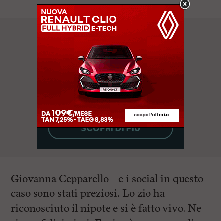
Giovanna Cepparello – e i social in questo
caso sono stati preziosi. Lo zio ha
riconosciuto il nipote e si è fatto vivo. Ne