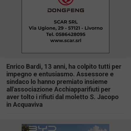
l
e
V
a
i
i
n
f
o
n
d
o
Enrico Bardi, 13 anni, ha colpito tutti per
impegno e entusiasmo. Assessore e
sindaco lo hanno premiato insieme
all'associazione Acchiapparifiuti per
aver tolto i rifiuti dal moletto S. Jacopo
in Acquaviva