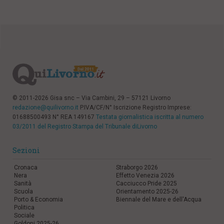
© 2011-2026 Gisa snc – Via Cambini, 29 – 57121 Livorno
redazione@quilivorno.it
P.IVA/CF/N° Iscrizione Registro Imprese:
01688500493 N° REA 149167
Testata giornalistica iscritta al numero
03/2011 del Registro Stampa del Tribunale diLivorno
Sezioni
Cronaca
Straborgo 2026
Nera
Effetto Venezia 2026
Sanità
Cacciucco Pride 2025
Scuola
Orientamento 2025-26
Porto & Economia
Biennale del Mare e dell'Acqua
Politica
Sociale
Goldoni 2025-26