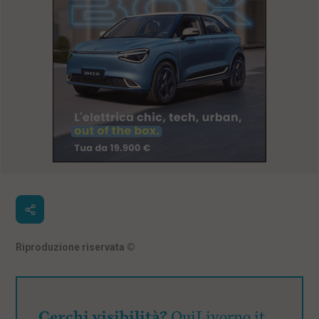
Riproduzione riservata
©
Cerchi visibilità?
QuiLivorno.it