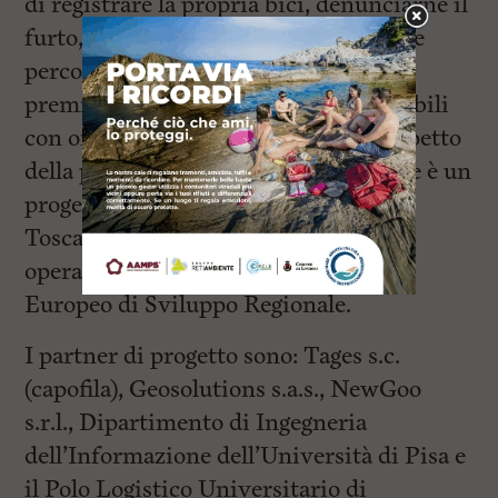
di registrare la propria bici, denunciarne il
furto, tracciare modalità di trasporto e
percorsi dei cittadini iscritti,
premiandone comportamenti sostenibili
con offerte di vario tipo, tutto nel rispetto
della privacy individuale. Savemybike è un
progetto co-finanziato dalla Regione
Toscana all’interno del Programma
operativo regionale (Por) del Fondo
Europeo di Sviluppo Regionale.
I partner di progetto sono: Tages s.c.
(capofila), Geosolutions s.a.s., NewGoo
s.r.l., Dipartimento di Ingegneria
dell’Informazione dell’Università di Pisa e
il Polo Logistico Universitario di