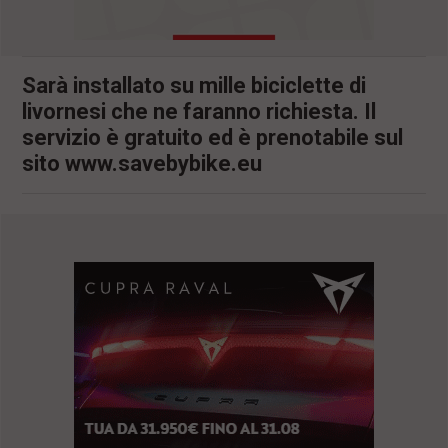
l
e
V
a
Sarà installato su mille biciclette di
i
livornesi che ne faranno richiesta. Il
i
n
servizio è gratuito ed è prenotabile sul
f
sito www.savebybike.eu
o
n
d
o