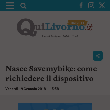
A
t
t
i
v
a
Lunedì 10 Agosto 2026 - 10:01
l
V
a
a
i
r
a
i
i
c
Nasce Savemybike: come
c
o
n
e
richiedere il dispositivo
t
r
e
c
n
Venerdì 19 Gennaio 2018 — 15:58
u
a
t
i
p
r