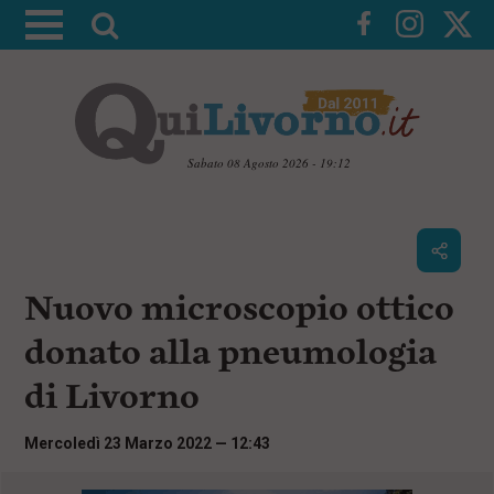
A
t
t
i
v
a
Sabato 08 Agosto 2026 - 19:12
l
V
a
a
i
r
a
i
i
c
Nuovo microscopio ottico
c
o
n
e
donato alla pneumologia
t
r
e
di Livorno
c
n
u
a
t
Mercoledì 23 Marzo 2022 — 12:43
i
p
r