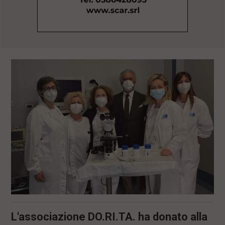
l
e
V
a
i
i
n
f
o
n
d
o
L'associazione DO.RI.TA. ha donato alla