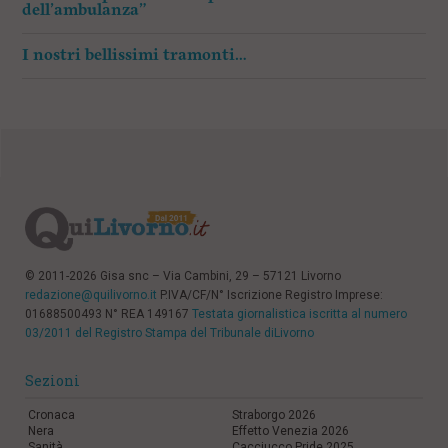
dell’ambulanza”
I nostri bellissimi tramonti…
© 2011-2026 Gisa snc – Via Cambini, 29 – 57121 Livorno
redazione@quilivorno.it
P.IVA/CF/N° Iscrizione Registro Imprese:
01688500493 N° REA 149167
Testata giornalistica iscritta al numero
03/2011 del Registro Stampa del Tribunale diLivorno
Sezioni
Cronaca
Straborgo 2026
Nera
Effetto Venezia 2026
Sanità
Cacciucco Pride 2025