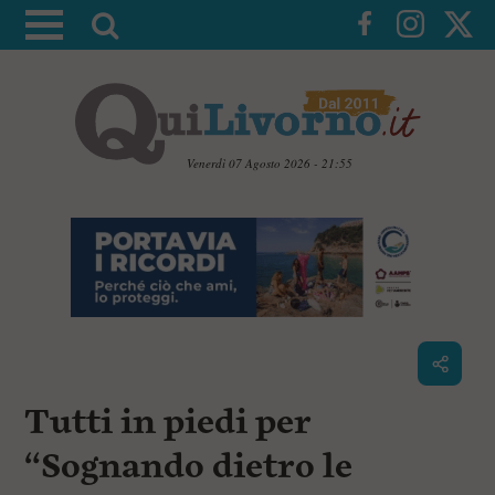
A
t
t
i
v
a
Venerdì 07 Agosto 2026 - 21:55
l
V
a
a
i
r
a
i
i
c
c
o
n
e
t
r
e
c
n
Tutti in piedi per
u
a
t
i
“Sognando dietro le
p
r