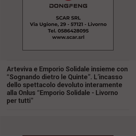
l
e
V
a
i
i
n
f
o
n
d
o
Arteviva e Emporio Solidale insieme con
“Sognando dietro le Quinte”. L’incasso
dello spettacolo devoluto interamente
alla Onlus “Emporio Solidale - Livorno
per tutti”