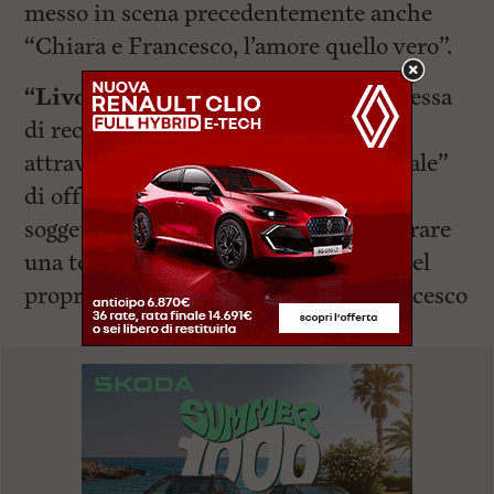
messo in scena precedentemente anche
“Chiara e Francesco, l’amore quello vero”.
“Livorno per tutti”
è la Onlus anch’essa
di recente formazione che si propone
attraverso il progetto “Emporio Solidale”
di offrire a nuclei familiari o anche a
soggetti singoli la possibilità per superare
una temporanea situazione di crisi. Nel
proprio supermercato di via San Francesco