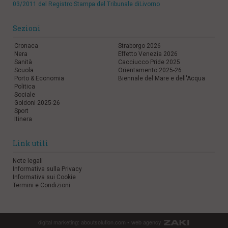
03/2011 del Registro Stampa del Tribunale diLivorno
Sezioni
Cronaca
Straborgo 2026
Nera
Effetto Venezia 2026
Sanità
Cacciucco Pride 2025
Scuola
Orientamento 2025-26
Porto & Economia
Biennale del Mare e dell'Acqua
Politica
Sociale
Goldoni 2025-26
Sport
Itinera
Link utili
Note legali
Informativa sulla Privacy
Informativa sui Cookie
Termini e Condizioni
digital marketing:
aboutsolution.com
•
web agency