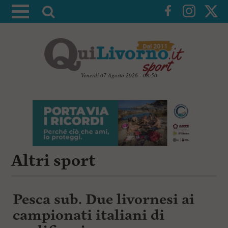
A
t
t
i
v
a
Venerdì 07 Agosto 2026 - 08:50
l
V
a
a
i
r
a
i
i
c
c
o
n
Altri sport
e
t
r
e
c
n
u
a
Pesca sub. Due livornesi ai
t
i
campionati italiani di
p
r