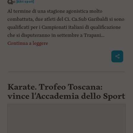
[Altri sport]
l
Al termine di una stagione agonistica molto
e
V
combattuta, due atleti del Ci. Ca.Sub Garibaldi si sono
a
qualificati per i Campionati italiani di qualificazione
i
i
che si disputeranno in settembre a Trapani...
n
Continua a leggere
f
o
n
d
o
Karate. Trofeo Toscana:
vince l'Accademia dello Sport