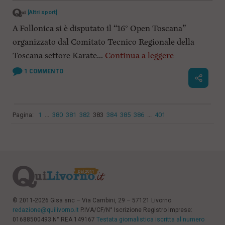
[Altri sport]
A Follonica si è disputato il “16° Open Toscana”
organizzato dal Comitato Tecnico Regionale della
Toscana settore Karate...
Continua a leggere
1
COMMENTO
Pagina:
1
...
380
381
382
383
384
385
386
...
401
© 2011-2026 Gisa snc – Via Cambini, 29 – 57121 Livorno
redazione@quilivorno.it
P.IVA/CF/N° Iscrizione Registro Imprese:
01688500493 N° REA 149167
Testata giornalistica iscritta al numero