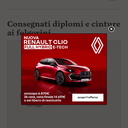
Consegnati diplomi e cinture
ai folgorini