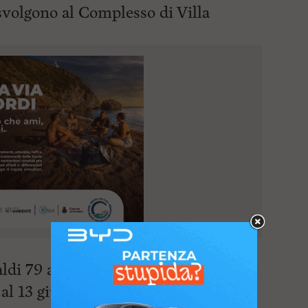
i svolgono al Complesso
di Villa
di 79 a Collesalvetti, ogni giovedì
 al 13 giugno. Il calendario amplia e