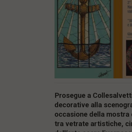
ù
P
r
i
n
c
i
p
a
l
e
V
a
i
i
n
f
o
Prosegue a Collesalvetti 
n
d
decorative alla scenogr
o
occasione della mostra 
tra vetrate artistiche, 