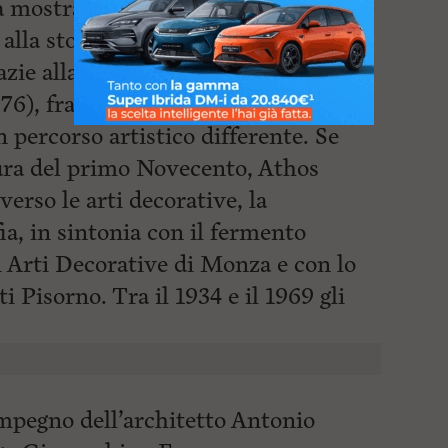
la mostra, inaugurando una nuova
alla storia dell’arte livornese e
zie alla riscoperta di Athos Rogero
76), fratello del più noto Renato
 percorso artistico differente. Se
tura del primo Novecento, Athos
verso le arti decorative, la
fia, in sintonia con il fermento
di Arti Decorative di Monza e con lo
ti
Pisorno. Tra il 1934 e il 1969 gli
’impegno dell’architetto Antonio