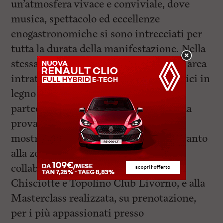
un’atmosfera vivace e conviviale, dove
musica, spettacolo ed eccellenze
enogastronomiche si sono intrecciati per
tutta la durata della manifestazione. Nella
stessa zona, presente anche una vasta area
intrattenimento dedicata a giochi ludici in
legno che ha attirato numerosi
partecipanti desiderosi di mettersi alla
prova. Una menzione, inoltre, per la
mostra di auto d’epoca, localizzata accanto
alla zona giochi e allestita grazie alla
collaborazione di Briga Car, Don
Chisciotte e Topolino Club Livorno, e alla
Masterclass realizzata, su prenotazione,
per i più appassionati presso