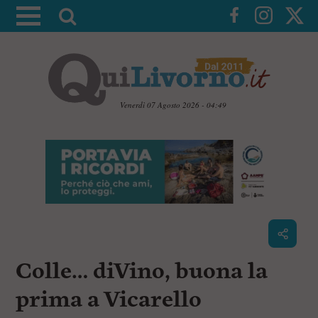
A
t
t
i
v
a
Venerdì 07 Agosto 2026 - 04:49
l
V
a
a
i
r
a
i
i
c
c
o
n
e
t
r
e
c
n
Colle… diVino, buona la
u
a
t
i
prima a Vicarello
p
r