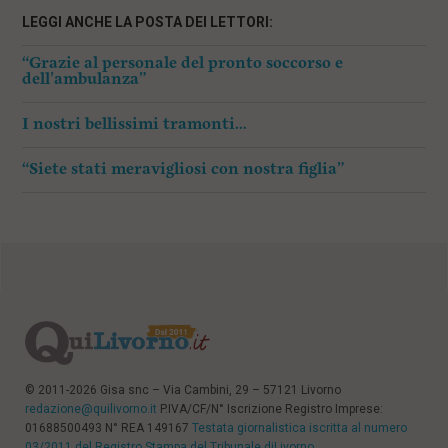
LEGGI ANCHE LA POSTA DEI LETTORI:
“Grazie al personale del pronto soccorso e
dell’ambulanza”
I nostri bellissimi tramonti…
“Siete stati meravigliosi con nostra figlia”
© 2011-2026 Gisa snc – Via Cambini, 29 – 57121 Livorno
redazione@quilivorno.it
P.IVA/CF/N° Iscrizione Registro Imprese:
01688500493 N° REA 149167
Testata giornalistica iscritta al numero
03/2011 del Registro Stampa del Tribunale diLivorno