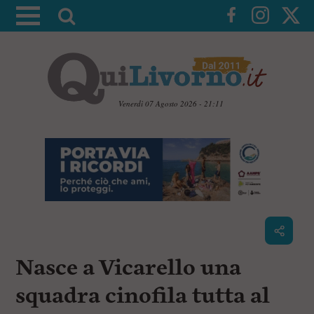
A
t
t
i
v
a
Venerdì 07 Agosto 2026 - 21:11
l
V
a
a
i
r
a
i
i
c
c
o
n
e
t
r
e
c
n
Nasce a Vicarello una
u
a
t
i
squadra cinofila tutta al
p
r