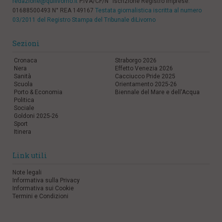
redazione@quilivorno.it
P.IVA/CF/N° Iscrizione Registro Imprese:
01688500493 N° REA 149167
Testata giornalistica iscritta al numero
03/2011 del Registro Stampa del Tribunale diLivorno
Sezioni
Cronaca
Straborgo 2026
Nera
Effetto Venezia 2026
Sanità
Cacciucco Pride 2025
Scuola
Orientamento 2025-26
Porto & Economia
Biennale del Mare e dell'Acqua
Politica
Sociale
Goldoni 2025-26
Sport
Itinera
Link utili
Note legali
Informativa sulla Privacy
Informativa sui Cookie
Termini e Condizioni