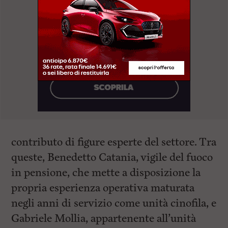
contributo di figure esperte del settore. Tra
queste, Benedetto Catania, vigile del fuoco
in pensione, che mette a disposizione la
propria esperienza operativa maturata
negli anni di servizio come unità cinofila, e
Gabriele Mollia, appartenente all’unità