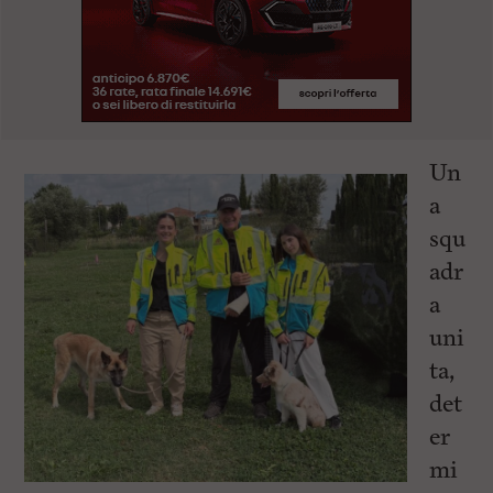
Un
a
squ
adr
a
uni
ta,
det
er
mi