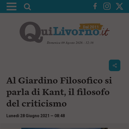
A
t
t
i
v
a
Domenica 09 Agosto 2026 - 12:38
l
V
a
a
i
r
a
i
i
c
Al Giardino Filosofico si
c
o
n
e
parla di Kant, il filosofo
t
r
e
del criticismo
c
n
u
a
t
Lunedì 28 Giugno 2021 — 08:48
i
p
r