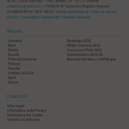
© 2011-2026 Gisa snc – Via Cambini, 29 – 57121 Livorno
redazione@quilivorno.it
P.IVA/CF/N° Iscrizione Registro Imprese:
01688500493 N° REA 149167
Testata giornalistica iscritta al numero
03/2011 del Registro Stampa del Tribunale diLivorno
Sezioni
Cronaca
Straborgo 2026
Nera
Effetto Venezia 2026
Sanità
Cacciucco Pride 2025
Scuola
Orientamento 2025-26
Porto & Economia
Biennale del Mare e dell'Acqua
Politica
Sociale
Goldoni 2025-26
Sport
Itinera
Link utili
Note legali
Informativa sulla Privacy
Informativa sui Cookie
Termini e Condizioni