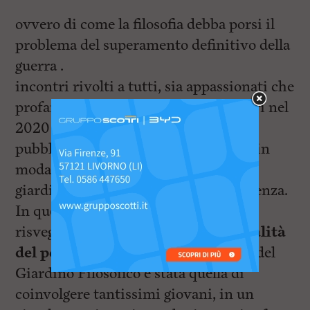
ovvero di come la filosofia debba porsi il
problema del superamento definitivo della
guerra .
incontri rivolti a tutti, sia appassionati che
profani della materia , i primi incontri nel
2020 ebbero un grande successo di
pubblico, poi il giardino è proseguitò in
modalità online, ed ora da maggio il
giardino è tornato finalmente in presenza.
In questa fase storica sembra essersi
risvegliata una
curiosità sulle modalità
del pensiero umano
, la scommessa del
Giardino Filosofico è stata quella di
coinvolgere tantissimi giovani, in un