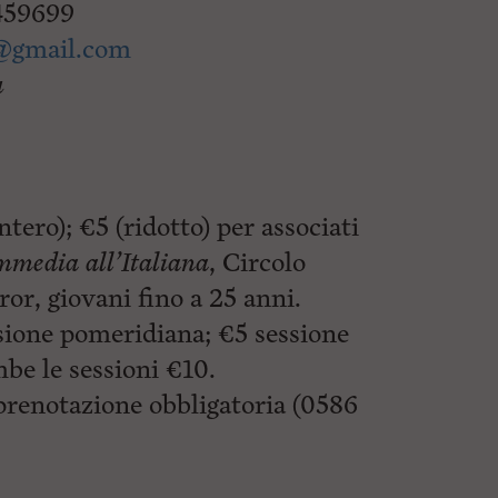
0459699
a@gmail.com
ù
ntero); €5 (ridotto) per associati
media all’Italiana
, Circolo
or, giovani fino a 25 anni.
ione pomeridiana; €5 sessione
be le sessioni €10.
prenotazione obbligatoria (0586