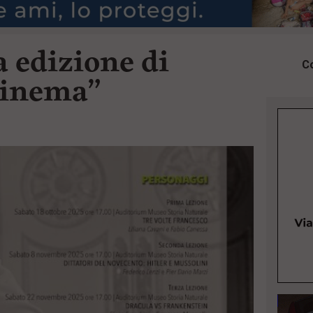
a edizione di
Co
Cinema”