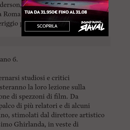
derson, sede del Museo di Storia
a Roma 234. La proiezione del film
ggio presso il Centro Artistico Il
tano 6.
rnarsi studiosi e critici
teranno la loro lezione sulla
one di spezzoni di film. Da
alco di più relatori e di alcuni
no, stimolati dal direttore artistico
simo Ghirlanda, in veste di