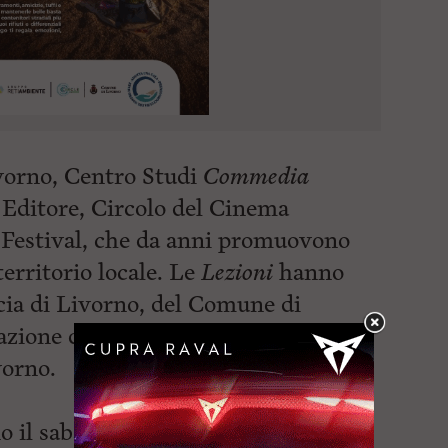
ivorno, Centro Studi
Commedia
 Editore, Circolo del Cinema
 Festival, che da anni promuovono
territorio locale. Le
Lezioni
hanno
ncia di Livorno, del Comune di
pazione di Confcommercio Livorno
vorno.
no il sabato pomeriggio presso