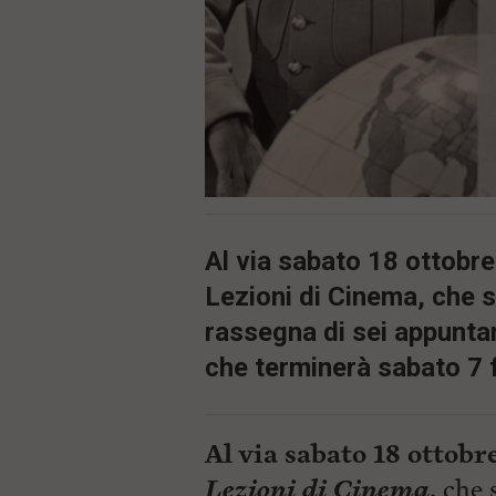
ù
P
r
i
n
c
i
p
a
l
e
V
a
Al via sabato 18 ottobre
i
i
Lezioni di Cinema, che 
n
f
rassegna di sei appuntam
o
n
che terminerà sabato 7 
d
o
Al via sabato 18 ottobr
Lezioni di Cinema
,
che s