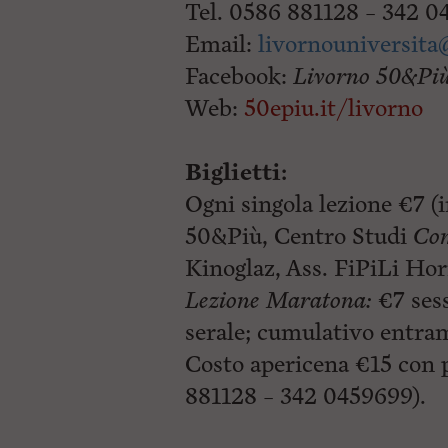
Tel. 0586 881128 – 342 
Email:
livornouniversit
Facebook:
Livorno 50&Pi
Web:
50epiu.it/livorno
Biglietti:
Ogni singola lezione €7 (i
50&Più, Centro Studi
Com
Kinoglaz, Ass. FiPiLi Horr
Lezione Maratona:
€7 sess
serale; cumulativo entram
Costo apericena €15 con 
881128 – 342 0459699).