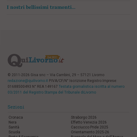
I nostri bellissimi tramonti…
© 2011-2026 Gisa snc – Via Cambini, 29 – 57121 Livorno
redazione@quilivorno.it
P.IVA/CF/N° Iscrizione Registro Imprese:
01688500493 N° REA 149167
Testata giornalistica iscritta al numero
03/2011 del Registro Stampa del Tribunale diLivorno
Sezioni
Cronaca
Straborgo 2026
Nera
Effetto Venezia 2026
Sanità
Cacciucco Pride 2025
Scuola
Orientamento 2025-26
Porto & Economia
Biennale del Mare e dell'Acqua