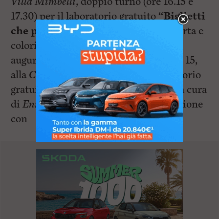
Villa Mimbelli
, doppio turno (ore 16.15 e
17.30) per il laboratorio gratuito
“Biglietti
che passione!”
, un pomeriggio tra carta e
colori per creare originali biglietti di
auguri.
Venerdì 18 ottobre
, dalle ore 15,
alla
Ciclostazione di Livorno
, il laboratorio
gratuito
“L’Officina del Basilisco”
a cura
di
Enrica Notarfrancesco
in collaborazione
con