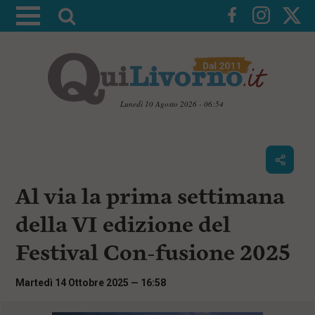
A
t
t
i
v
a
Lunedì 10 Agosto 2026 - 06:54
l
V
a
a
i
r
a
i
i
c
Al via la prima settimana
c
o
n
e
della VI edizione del
t
r
e
Festival Con-fusione 2025
c
n
u
a
t
Martedì 14 Ottobre 2025 — 16:58
i
p
r