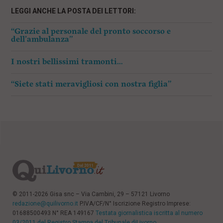
LEGGI ANCHE LA POSTA DEI LETTORI:
“Grazie al personale del pronto soccorso e
dell’ambulanza”
I nostri bellissimi tramonti…
“Siete stati meravigliosi con nostra figlia”
© 2011-2026 Gisa snc – Via Cambini, 29 – 57121 Livorno
redazione@quilivorno.it
P.IVA/CF/N° Iscrizione Registro Imprese:
01688500493 N° REA 149167
Testata giornalistica iscritta al numero
03/2011 del Registro Stampa del Tribunale diLivorno