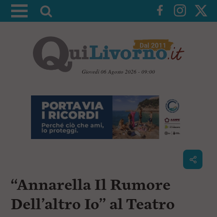
A
t
t
i
v
a
Giovedì 06 Agosto 2026 - 09:00
l
V
a
a
i
r
a
i
i
c
c
o
n
e
t
r
e
c
n
“Annarella Il Rumore
u
a
t
i
Dell’altro Io” al Teatro
p
r