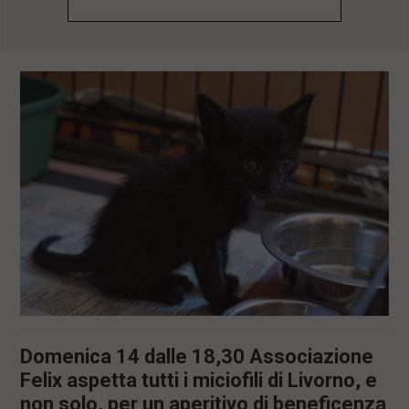
l
e
V
a
i
i
n
f
o
n
d
o
Domenica 14 dalle 18,30 Associazione
Felix aspetta tutti i miciofili di Livorno, e
non solo, per un aperitivo di beneficenza