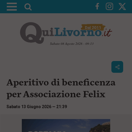
A
t
t
i
v
a
Sabato 08 Agosto 2026 - 09:13
l
V
a
a
i
r
a
i
i
c
Aperitivo di beneficenza
c
o
n
e
per Associazione Felix
t
r
e
c
n
Sabato 13 Giugno 2026 — 21:39
u
a
t
i
p
r