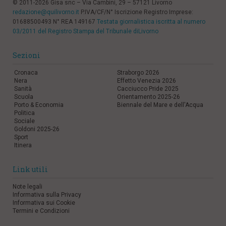
© 2011-2026 Gisa snc – Via Cambini, 29 – 57121 Livorno
redazione@quilivorno.it
P.IVA/CF/N° Iscrizione Registro Imprese:
01688500493 N° REA 149167
Testata giornalistica iscritta al numero
03/2011 del Registro Stampa del Tribunale diLivorno
Sezioni
Cronaca
Straborgo 2026
Nera
Effetto Venezia 2026
Sanità
Cacciucco Pride 2025
Scuola
Orientamento 2025-26
Porto & Economia
Biennale del Mare e dell'Acqua
Politica
Sociale
Goldoni 2025-26
Sport
Itinera
Link utili
Note legali
Informativa sulla Privacy
Informativa sui Cookie
Termini e Condizioni