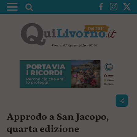
A
t
t
i
v
a
Venerdì 07 Agosto 2026 - 08:09
l
V
a
a
i
r
a
i
i
c
c
o
n
e
t
r
e
c
n
Approdo a San Jacopo,
u
a
t
i
quarta edizione
p
r