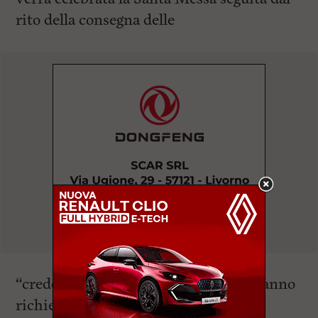
rito della consegna delle
“credenziali” a tutti coloro che ne faranno
richiesta, anche in estemporanea. La