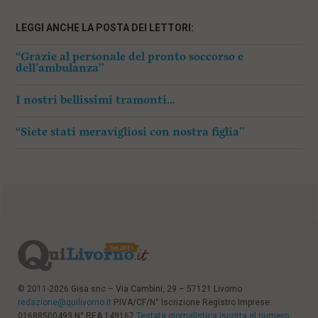
LEGGI ANCHE LA POSTA DEI LETTORI:
“Grazie al personale del pronto soccorso e
dell’ambulanza”
I nostri bellissimi tramonti…
“Siete stati meravigliosi con nostra figlia”
© 2011-2026 Gisa snc – Via Cambini, 29 – 57121 Livorno
redazione@quilivorno.it
P.IVA/CF/N° Iscrizione Registro Imprese:
01688500493 N° REA 149167
Testata giornalistica iscritta al numero