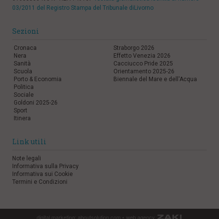
03/2011 del Registro Stampa del Tribunale diLivorno
Sezioni
Cronaca
Straborgo 2026
Nera
Effetto Venezia 2026
Sanità
Cacciucco Pride 2025
Scuola
Orientamento 2025-26
Porto & Economia
Biennale del Mare e dell'Acqua
Politica
Sociale
Goldoni 2025-26
Sport
Itinera
Link utili
Note legali
Informativa sulla Privacy
Informativa sui Cookie
Termini e Condizioni
digital marketing:
aboutsolution.com
•
web agency