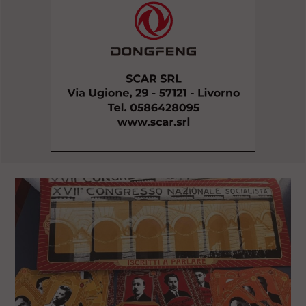
l
e
V
a
i
i
n
f
o
n
d
o