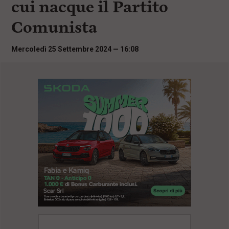
cui nacque il Partito
i
n
Comunista
c
i
p
Mercoledì 25 Settembre 2024 — 16:08
a
l
i
V
a
i
a
l
M
e
n
ù
P
r
i
n
c
i
p
a