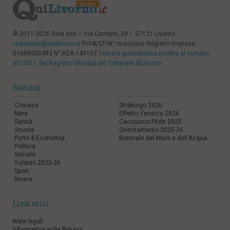
© 2011-2026 Gisa snc – Via Cambini, 29 – 57121 Livorno
redazione@quilivorno.it
P.IVA/CF/N° Iscrizione Registro Imprese:
01688500493 N° REA 149167
Testata giornalistica iscritta al numero
03/2011 del Registro Stampa del Tribunale diLivorno
Sezioni
Cronaca
Straborgo 2026
Nera
Effetto Venezia 2026
Sanità
Cacciucco Pride 2025
Scuola
Orientamento 2025-26
Porto & Economia
Biennale del Mare e dell'Acqua
Politica
Sociale
Goldoni 2025-26
Sport
Itinera
Link utili
Note legali
Informativa sulla Privacy