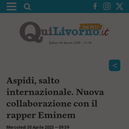
A
t
t
i
v
a
Sabato 08 Agosto 2026 - 11:36
l
V
a
a
i
r
a
i
i
c
Aspidi, salto
c
o
n
e
internazionale. Nuova
t
r
e
collaborazione con il
c
n
u
a
rapper Eminem
t
i
p
Mercoledì 30 Aprile 2025 — 09:59
r