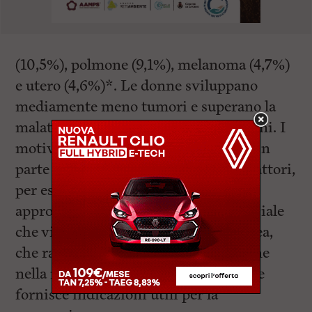
(10,5%), polmone (9,1%), melanoma (4,7%)
e utero (4,6%)*. Le donne sviluppano
mediamente meno tumori e superano la
malattia più spesso rispetto agli uomini. I
motivi di questa differenza – dovuta in
parte alla biologia e in parte ad altri fattori,
per esempio sociali e culturali – sono
approfonditi nella pubblicazione speciale
che viene distribuita insieme all’Azalea,
che racconta anche il ruolo delle donne
nella ricerca sul cancro tra ieri e oggi e
fornisce indicazioni utili per la