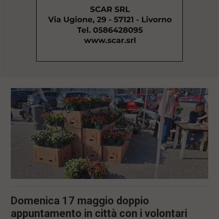
l
e
V
a
i
i
n
f
o
n
d
o
Domenica 17 maggio doppio
appuntamento in città con i volontari