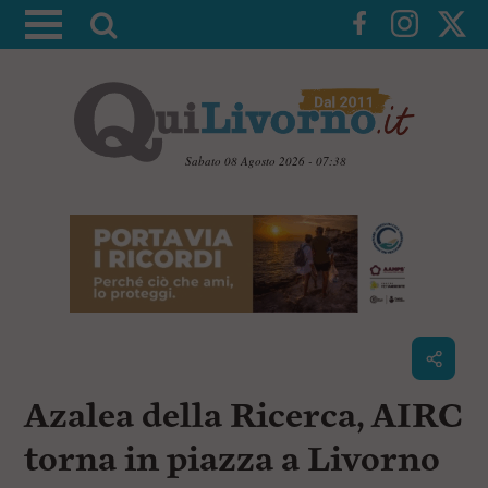
A
t
t
i
v
a
Sabato 08 Agosto 2026 - 07:38
l
V
a
a
i
r
a
i
i
c
c
o
n
e
t
r
e
c
n
Azalea della Ricerca, AIRC
u
a
t
i
torna in piazza a Livorno
p
r