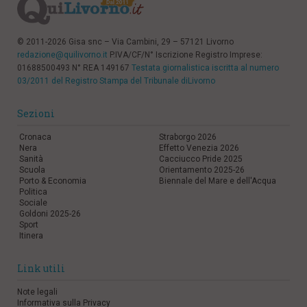
© 2011-2026 Gisa snc – Via Cambini, 29 – 57121 Livorno
redazione@quilivorno.it
P.IVA/CF/N° Iscrizione Registro Imprese:
01688500493 N° REA 149167
Testata giornalistica iscritta al numero
03/2011 del Registro Stampa del Tribunale diLivorno
Sezioni
Cronaca
Straborgo 2026
Nera
Effetto Venezia 2026
Sanità
Cacciucco Pride 2025
Scuola
Orientamento 2025-26
Porto & Economia
Biennale del Mare e dell'Acqua
Politica
Sociale
Goldoni 2025-26
Sport
Itinera
Link utili
Note legali
Informativa sulla Privacy