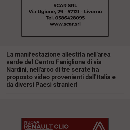
l
e
V
a
i
i
n
f
o
n
La manifestazione allestita nell'area
d
verde del Centro Faniglione di via
o
Nardini, nell'arco di tre serate ha
proposto video provenienti dall'Italia e
da diversi Paesi stranieri