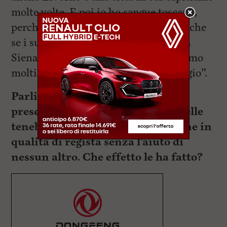
molte volte. E poi io ho sangue toscano,
perché mio nonno Mario Verdone, anche
se i suoi avi erano napoletani, è nato a
Siena. La Toscana è una regione che amo
moltissimo e quando posso mi ci rifugio”.
Parliamo del film che verrà a
presentare. “Mimì – Il principe delle
tenebre” è la sua prima produzione in
qualità di regista senza l’aiuto di
nessun altro. Che effetto le ha fatto?