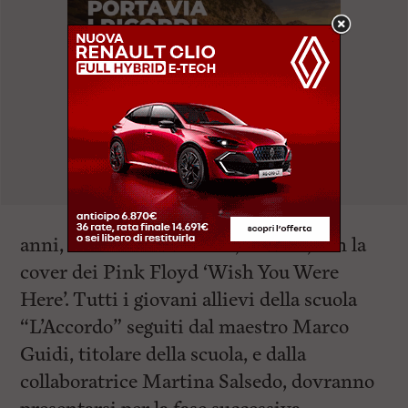
anni, e
Lorenzo Bettini
, 12 anni, con la
cover dei Pink Floyd ‘Wish You Were
Here’. Tutti i giovani allievi della scuola
“L’Accordo” seguiti dal maestro Marco
Guidi, titolare della scuola, e dalla
collaboratrice Martina Salsedo, dovranno