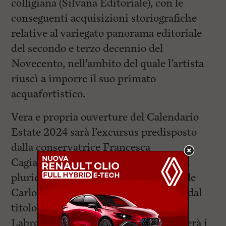
colligiana (Silvana Editoriale), con le
conseguenti acquisizioni storiografiche
relative al variegato panorama editoriale
del secondo e terzo decennio del
Novecento, nell’ambito del quale l’artista
riuscì a imporre il suo primato
acquafortistico.
Vera e propria ouverture del Calendario
Estate 2024 sarà l’excursus predisposto
dalla conservatrice Francesca
Cagianelli, relativo alla mission ormai
pluriennale della Pinacoteca Comunale
Carlo Servolini, che nella conferenza dal
titolo “Itinerari di Cesare Ratta tra i
Labronici del Novecento” puntualizzerà i