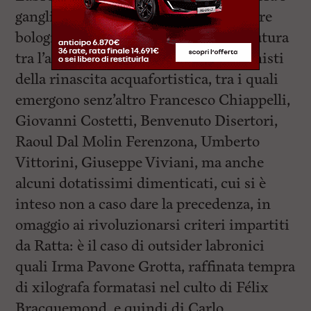
gangli del raffinato progetto dell’editore
bolognese, finalizzati alla strategica sutura
tra l’astro fattoriano e alcuni protagonisti
della rinascita acquafortistica, tra i quali
emergono senz’altro Francesco Chiappelli,
Giovanni Costetti, Benvenuto Disertori,
Raoul Dal Molin Ferenzona, Umberto
Vittorini, Giuseppe Viviani, ma anche
alcuni dotatissimi dimenticati, cui si è
inteso non a caso dare la precedenza, in
omaggio ai rivoluzionarsi criteri impartiti
da Ratta: è il caso di outsider labronici
quali Irma Pavone Grotta, raffinata tempra
di xilografa formatasi nel culto di Félix
Bracquemond, e quindi di Carlo