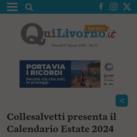
A
t
t
i
v
a
Venerdì 07 Agosto 2026 - 08:17
l
V
a
a
i
r
a
i
i
c
c
o
n
e
t
r
e
c
n
Collesalvetti presenta il
u
a
t
i
Calendario Estate 2024
p
r