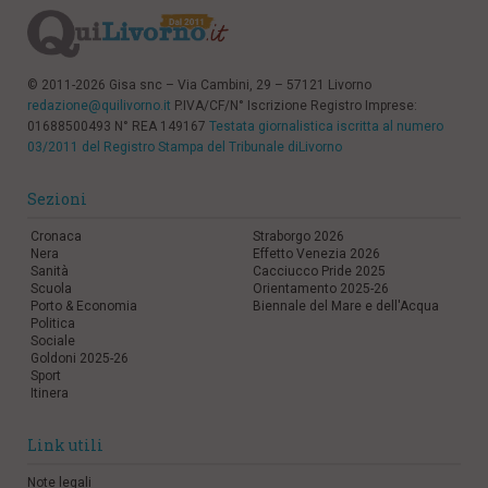
© 2011-2026 Gisa snc – Via Cambini, 29 – 57121 Livorno
redazione@quilivorno.it
P.IVA/CF/N° Iscrizione Registro Imprese:
01688500493 N° REA 149167
Testata giornalistica iscritta al numero
03/2011 del Registro Stampa del Tribunale diLivorno
Sezioni
Cronaca
Straborgo 2026
Nera
Effetto Venezia 2026
Sanità
Cacciucco Pride 2025
Scuola
Orientamento 2025-26
Porto & Economia
Biennale del Mare e dell'Acqua
Politica
Sociale
Goldoni 2025-26
Sport
Itinera
Link utili
Note legali