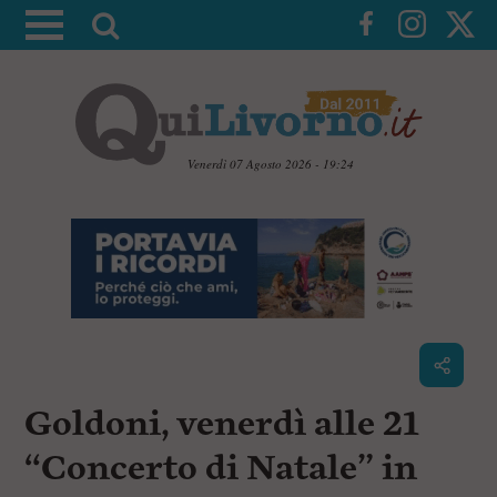
A
t
t
i
v
a
Venerdì 07 Agosto 2026 - 19:24
l
V
a
a
i
r
a
i
i
c
c
o
n
e
t
r
e
c
n
Goldoni, venerdì alle 21
u
a
t
i
“Concerto di Natale” in
p
r