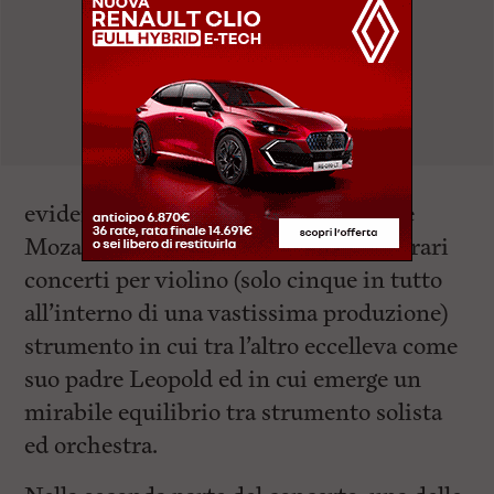
evidenziare le dolcissime melodie che
Mozart seppe creare per uno dei suoi rari
concerti per violino (solo cinque in tutto
all’interno di una vastissima produzione)
strumento in cui tra l’altro eccelleva come
suo padre Leopold ed in cui emerge un
mirabile equilibrio tra strumento solista
ed orchestra.