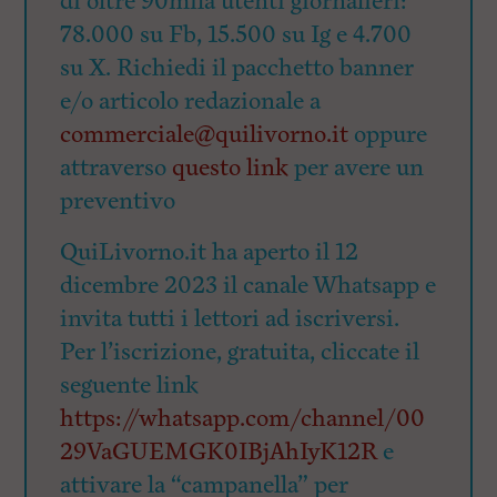
di oltre 90mila utenti giornalieri:
78.000 su Fb, 15.500 su Ig e 4.700
su X. Richiedi il pacchetto banner
e/o articolo redazionale a
commerciale@quilivorno.it
oppure
attraverso
questo link
per avere un
preventivo
QuiLivorno.it ha aperto il 12
dicembre 2023 il canale Whatsapp e
invita tutti i lettori ad iscriversi.
Per l’iscrizione, gratuita, cliccate il
seguente link
https://whatsapp.com/channel/00
29VaGUEMGK0IBjAhIyK12R
e
attivare la “campanella” per