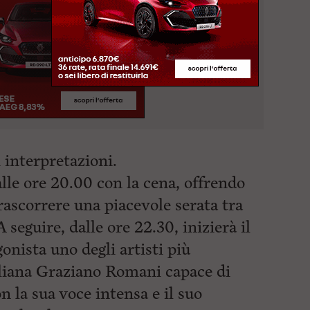
 interpretazioni.
alle ore 20.00 con la cena, offrendo
 trascorrere una piacevole serata tra
 seguire, dalle ore 22.30, inizierà il
onista uno degli artisti più
aliana Graziano Romani capace di
n la sua voce intensa e il suo