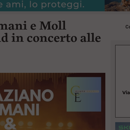
mani e Moll
Co
d in concerto alle