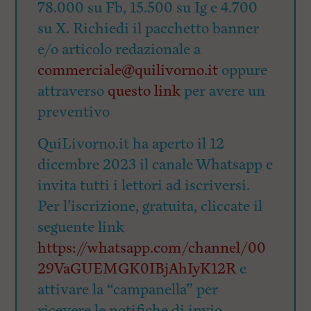
78.000 su Fb, 15.500 su Ig e 4.700
su X. Richiedi il pacchetto banner
e/o articolo redazionale a
commerciale@quilivorno.it
oppure
attraverso
questo link
per avere un
preventivo
QuiLivorno.it ha aperto il 12
dicembre 2023 il canale Whatsapp e
invita tutti i lettori ad iscriversi.
Per l’iscrizione, gratuita, cliccate il
seguente link
https://whatsapp.com/channel/00
29VaGUEMGK0IBjAhIyK12R
e
attivare la “campanella” per
ricevere le notifiche di invio