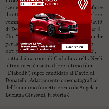
I fratelli Manetti sono registi,
sceneggiatori, produttori cinematografici e
direttori della fotografia, famosi per le loro
commedie musicali. Hanno vinto il David
di Donatello per il miglior film 2018 per il
film “Ammore e malavita”. Lavorano anche
per la televisione, e in particolare sono
noti per la serie “L’ispettore Coliandro”,
tratta dai racconti di Carlo Lucarelli. Negli
ultimi mesi è uscito il loro ultimo film
“Diabolik”, super candidato ai David di
Donatello. Adattamento cinematografico
dell’omonimo fumetto creato da Angela e
Luciana Giussani, la storia è