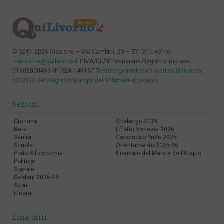
© 2011-2026 Gisa snc – Via Cambini, 29 – 57121 Livorno
redazione@quilivorno.it
P.IVA/CF/N° Iscrizione Registro Imprese:
01688500493 N° REA 149167
Testata giornalistica iscritta al numero
03/2011 del Registro Stampa del Tribunale diLivorno
Sezioni
Cronaca
Straborgo 2026
Nera
Effetto Venezia 2026
Sanità
Cacciucco Pride 2025
Scuola
Orientamento 2025-26
Porto & Economia
Biennale del Mare e dell'Acqua
Politica
Sociale
Goldoni 2025-26
Sport
Itinera
Link utili