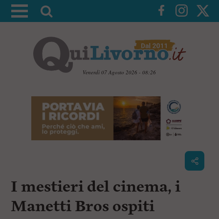
A
t
t
i
v
a
Venerdì 07 Agosto 2026 - 08:26
l
V
a
a
i
r
a
i
i
c
c
o
n
e
t
r
e
c
n
I mestieri del cinema, i
u
a
t
i
Manetti Bros ospiti
p
r